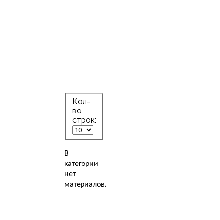
Кол-
во
строк:
В
категории
нет
материалов.