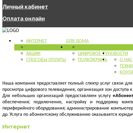
Личный кабинет
Оплата онлайн
ИНТЕРНЕТ
ДЛЯ ДОМА
ПОДКЛЮЧЕНИЕ
ИНТЕРНЕТ
ДЛЯ ОФИСА
АКЦИИ
ЦИФРОВОЕ TV
НОВОСТИ
СПОСОБЫ ОПЛАТЫ
ПОДКЛЮЧИТЬ
О НАС
ТЕХНИ
КОНТ
Наша компания предоставляет полный спектр услуг связи для
просмотра цифрового телевидения, организация зон доступа к 
Для небольших организаций предоставляем услугу
«Абонент
обеспечения; подключение, настройку и поддержку комп
периферийного оборудования; администрирование компьютерн
др. Услуга по абонентскому обслуживанию оказывается юриди
Интернет